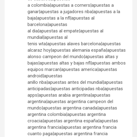
a colombia|apuestas a corners|apuestas a
ganar|apuestas a jugadores nba|apuestas a la
baja|apuestas a la nfl|apuestas al
barcelona|apuestas
al dia|apuestas al empate|apuestas al
mundial|apuestas al
tenis wta|apuestas alaves barcelona|apuestas
alcaraz hoy|apuestas alemania españa|apuestas
alonso campeon del mundo|apuestas altas y
bajas|apuestas altas y bajas nfl|apuestas ambos
equipos marcan|apuestas america|apuestas
android|apuestas
anillo nba|apuestas antes del mundial|apuestas
anticipadas|apuestas anticipadas nba|apuestas
apps|apuestas arabia argentina|apuestas
argentina|apuestas argentina campeon del
mundo|apuestas argentina canada|apuestas
argentina colombia|apuestas argentina
croacia|apuestas argentina españa|apuestas
argentina francia|apuestas argentina francia
cuanto paga|apuestas argentina francia