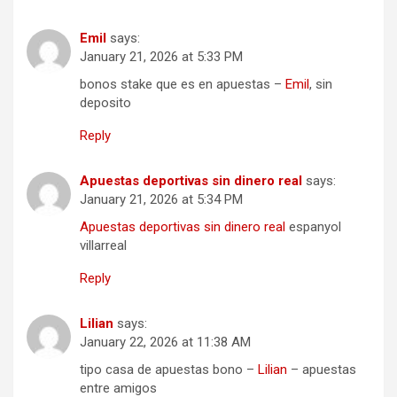
n
Emil
says:
January 21, 2026 at 5:33 PM
bonos stake que es en apuestas –
Emil
, sin
deposito
Reply
Apuestas deportivas sin dinero real
says:
January 21, 2026 at 5:34 PM
Apuestas deportivas sin dinero real
espanyol
villarreal
Reply
Lilian
says:
January 22, 2026 at 11:38 AM
tipo casa de apuestas bono –
Lilian
– apuestas
entre amigos