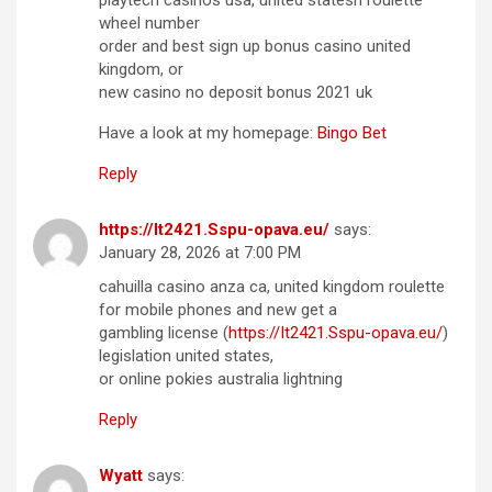
playtech casinos usa, united statesn roulette
wheel number
order and best sign up bonus casino united
kingdom, or
new casino no deposit bonus 2021 uk
Have a look at my homepage:
Bingo Bet
Reply
https://It2421.Sspu-opava.eu/
says:
January 28, 2026 at 7:00 PM
cahuilla casino anza ca, united kingdom roulette
for mobile phones and new get a
gambling license (
https://It2421.Sspu-opava.eu/
)
legislation united states,
or online pokies australia lightning
Reply
Wyatt
says: