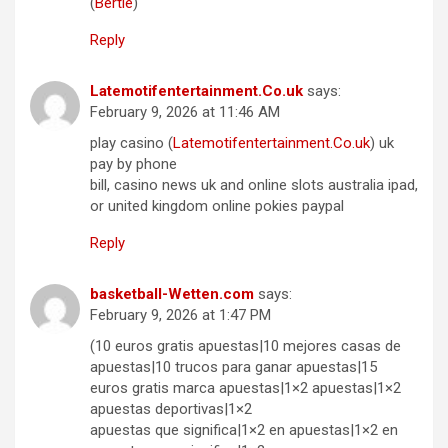
(
Bertie
)
Reply
Latemotifentertainment.Co.uk
says:
February 9, 2026 at 11:46 AM
play casino (
Latemotifentertainment.Co.uk
) uk
pay by phone
bill, casino news uk and online slots australia ipad,
or united kingdom online pokies paypal
Reply
basketball-Wetten.com
says:
February 9, 2026 at 1:47 PM
(10 euros gratis apuestas|10 mejores casas de
apuestas|10 trucos para ganar apuestas|15
euros gratis marca apuestas|1×2 apuestas|1×2
apuestas deportivas|1×2
apuestas que significa|1×2 en apuestas|1×2 en