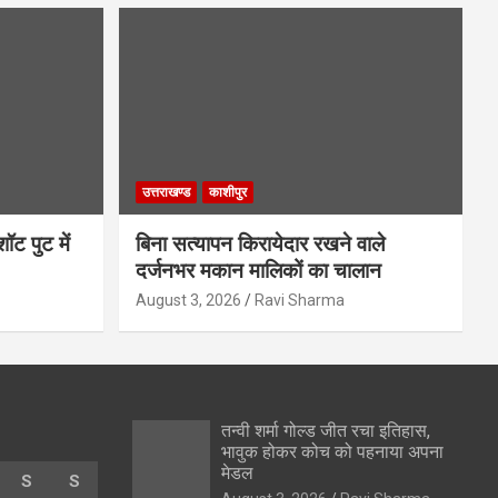
उत्तराखण्ड
काशीपुर
ॉट पुट में
बिना सत्यापन किरायेदार रखने वाले
दर्जनभर मकान मालिकों का चालान
August 3, 2026
Ravi Sharma
तन्वी शर्मा गोल्ड जीत रचा इतिहास,
भावुक होकर कोच को पहनाया अपना
मेडल
S
S