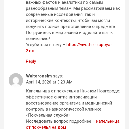
i
важных фактов и аналитики по самым
разнообразным темам. Мы рассматриваем как
o
современные исследования, так и
n
исторические контексты, чтобы вы могли
получить полное представление о предмете.
Погрузитесь в мир знаний и сделайте шаг к
пониманию!
Углубиться в тему –
https://vivod-iz-zapoya-
2.ru/
Reply
Walteronelm
says:
April 14, 2026 at 3:23 AM
Капельница от похмелья в Нижнем Новгороде:
эффективное снятие интоксикации,
восстановление организма и медицинский
контроль в наркологической клинике
«Похмельная служба»
Исследовать вопрос подробнее –
капельница
от похмелья на дом