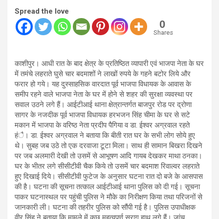
Spread the love
0
Shares
काशीपुर। आधी रात के बाद क्षेत्र के प्रतिष्ठित व्यापारी एवं भाजपा नेता के घर
में तमंचे लहराते घुसे चार बदमाशों ने लाखों रुपये के गहने बटोर लिये और
फरार हो गये। यह दुस्साहसिक वारदात पूर्व भाजपा विधायक के आवास के
समीप रहने वाले भाजपा नेता के घर में होने से शहर की सुरक्षा व्यवस्था पर
सवाल उठने लगे हैं। आईटीआई थाना क्षेत्रान्तर्गत बाजपुर रोड पर द्रोणा
सागर के नजदीक पूर्व भाजपा विधायक हरभजन सिंह चीमा के घर से सटे
मकान में भाजपा के वरिष्ठ नेता प्रदीप पैगिया व डा. ईश्वर अग्रवाल रहते
हंै। डा. ईश्वर अग्रवाल ने बताया कि बीती रात घर के सभी लोग सोये हुए
थे। सुबह जब उठे तो एक दरवाजा टूटा मिला। साथ ही सामान बिखरा दिखने
पर जब अलमारी देखी तो उसमें से आभूषण आदि गायब देखकर माथा ठनका।
घर के भीतर लगे सीसीटीवी चैक किये तो उसमें चार बदमाश रिवाल्वर लहराते
हुए दिखाई दिये। सीसीटीवी फुटेज के अनुसार घटना रात दो बजे के आसपास
की है। घटना की सूचना तत्काल आईटीआई थाना पुलिस को दी गई। सूचना
पाकर घटनास्थल पर पहुंची पुलिस ने मौके का निरीक्षण किया तथा परिजनों से
जानकारी ली। घटना की तहरीर पुलिस को सौंपी गई है। पुलिस उपाधीक्षक
वीर सिंह ने बताया कि मामले में कुछ महत्वपूर्ण सुराग हाथ लगे हैं। जांच