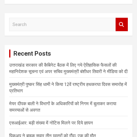
n
a
S
v
e
i
a
r
g
c
a
Recent Posts
h
t
उत्तराखंड सरकार की कैबिनेट बैठक में लिए गये ऐतिहासिक फैसलों की
i
महानिदेशक सूचना एवं अपर सचिव मुख्यमंत्री बंशीधर तिवारी ने मीडिया को दी
o
मुख्यमंत्री पुष्कर सिंह धामी ने किया 12वें राष्ट्रीय हथकरघा दिवस समारोह में
n
प्रतिभाग
मेयर दीपक बाली ने विभागों के अधिकारियों को निगम में बुलाकर कराया
समस्याओं से अवगत
एसआईआर: बड़ी संख्या में नोटिस मिलने पर दिये ज्ञापन
पिकअप ने बाइक सवार तीन छात्रों को रौंदा, एक की मौत