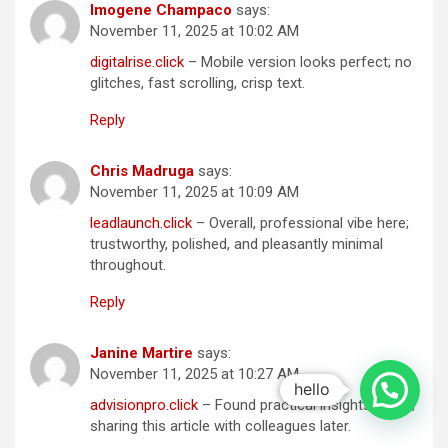
Imogene Champaco
says:
November 11, 2025 at 10:02 AM
digitalrise.click
– Mobile version looks perfect; no
glitches, fast scrolling, crisp text.
Reply
Chris Madruga
says:
November 11, 2025 at 10:09 AM
leadlaunch.click
– Overall, professional vibe here;
trustworthy, polished, and pleasantly minimal
throughout.
Reply
Janine Martire
says:
November 11, 2025 at 10:27 AM
hello
advisionpro.click
– Found practical insights today;
sharing this article with colleagues later.