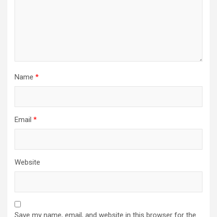
o
n
Name
*
Email
*
Website
Save my name, email, and website in this browser for the