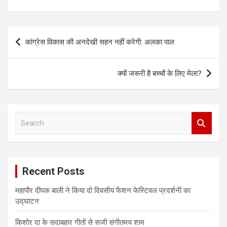
P
कांग्रेस विकास की अनदेखी सहन नहीं करेगी: अलका पाल
o
s
क्यों जरूरी है बच्चों के लिए मेला?
t
n
a
S
e
v
a
i
r
c
g
Recent Posts
h
a
महापौर दीपक बाली ने किया दो दिवसीय फैशन फेस्टिवल प्रदर्शनी का
t
उद्घाटन
i
किशोर दा के सदाबहार गीतों से सजी संगीतमय शाम